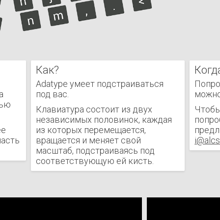
Как?
Когд
Adatype умеет подстраиваться
Попро
а
под вас.
можно
тью
Клавиатура состоит из двух
Чтобы
независимых половинок, каждая
попро
ее
из которых перемещается,
предл
ласть
вращается и меняет свой
i@alc
масштаб, подстраиваясь под
соответствующую ей кисть.