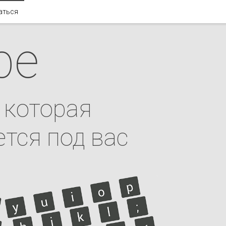
аться
pe
 которая
тся под вас