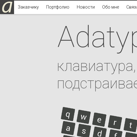
Заказчику
Портфолио
Новости
Обо мне
Связ
Adaty
клавиатура,
подстраивае