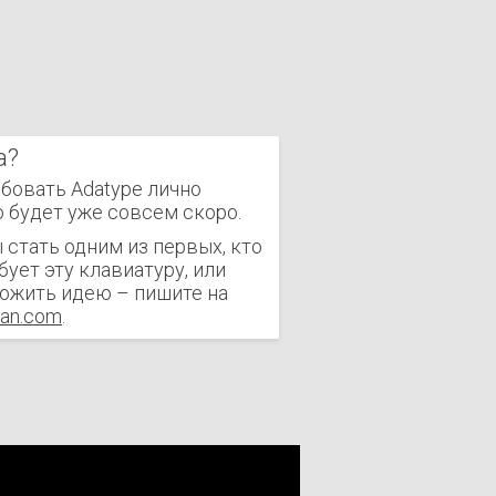
а?
бовать Adatype лично
 будет уже совсем скоро.
 стать одним из первых, кто
бует эту клавиатуру, или
ожить идею – пишите на
san.com
.