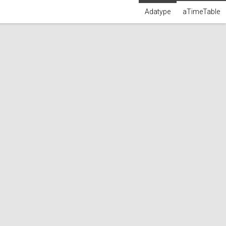
Adatype
aTimeTable